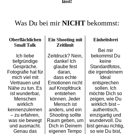
lässt!
Was Du bei mir
NICHT
bekommst:
Oberflächlichen
Ein Shooting mit
Einheitsbrei
Small Talk
Zeitlimit
Bei mir
Ich liebe
Zeitdruck? Nein,
bekommst Du
tiefgründige
danke! Ich
keine
Gespräche.
glaube fest
Standardfotos,
Fotografie hat für
daran,
die irgendeinem
mich viel mit
dass echte
Ideal
Vertrauen und
Emotionen nicht
entsprechen
Nähe zu tun. Es
auf Knopfdruck
sollen. Ich
ist wunderbar,
entstehen
möchte Dich so
Menschen
können. Jeder
zeigen, wie Du
wirklich
Mensch ist
wirklich bist –
kennenzulernen
anders, und ein
authentisch,
– zu erfahren,
Shooting sollte
einzigartig und
was sie bewegt
Raum geben, um
wundervoll. Du
und ausmacht.
Dich in Deinem
bist genau richtig,
Genau das
eigenen Tempo
so wie Du bist,