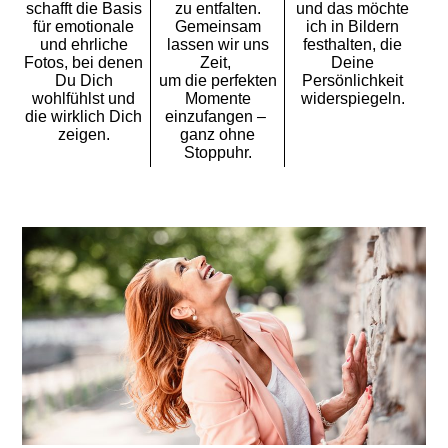
schafft die Basis
zu entfalten.
und das möchte
für emotionale
Gemeinsam
ich in Bildern
und ehrliche
lassen wir uns
festhalten, die
Fotos, bei denen
Zeit,
Deine
Du Dich
um die perfekten
Persönlichkeit
wohlfühlst und
Momente
widerspiegeln.
die wirklich Dich
einzufangen –
zeigen.
ganz ohne
Stoppuhr.